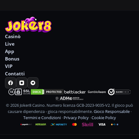
Casinò
Live
App
Bonus
VIP
Contatti
© 2026 Joker8 Casino. Numero licenza GCB-2023-9035-V2. Il gioco può
causare dipendenza - gioca responsabilmente.
Gioco Responsabile
·
Termini e Condizioni
·
Privacy Policy
·
Cookie Policy