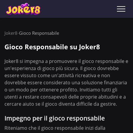
Joker8
-
Gioco Responsabile
Gioco Responsabile su Joker8
Joker8 si impegna a promuovere il gioco responsabile e
un'esperienza di gioco più sicura. Il gioco dovrebbe
essere vissuto come un'attività ricreativa e non
dovrebbe essere considerato una soluzione finanziaria
o un modo per ottenere profitto. Invitiamo tutti gli
utenti a restare consapevoli delle proprie abitudini e a
cercare aiuto se il gioco diventa difficile da gestire.
Impegno per il gioco responsabile
Riteniamo che il gioco responsabile inizi dalla